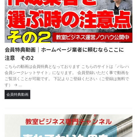
会員特典動画｜ホームページ業者に頼むならここに
注意 その2
こちらの動画は会員特典となっております こちらのサイトは「パレハ
会員シークレットサイト」になります。 会員登録いただく事で動画を
ご覧頂くことが可能です。 下記よりご登録ください（ご登録は無料で
す） → ...
会員特典動画