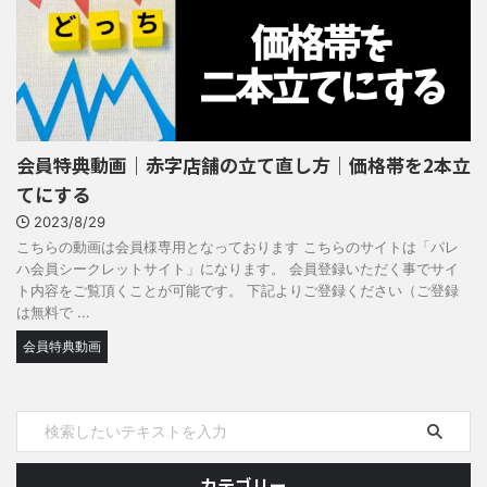
会員特典動画｜赤字店舗の立て直し方｜価格帯を2本立
てにする
2023/8/29
こちらの動画は会員様専用となっております こちらのサイトは「パレ
ハ会員シークレットサイト」になります。 会員登録いただく事でサイ
ト内容をご覧頂くことが可能です。 下記よりご登録ください（ご登録
は無料で ...
会員特典動画
カテゴリー