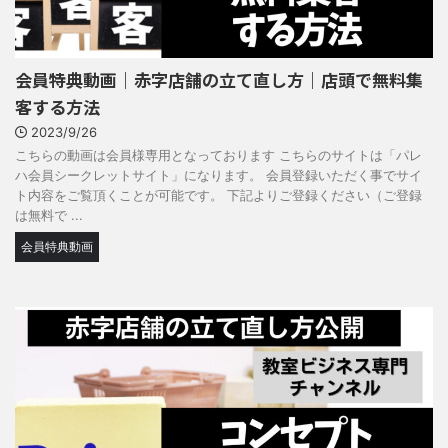
会員特典動画｜赤字店舗の立て直し方｜店頭で無料集
客する方法
2023/9/26
こちらの動画は会員様専用となっております こちらのサイトは「パレ
ハ会員シークレットサイト」になります。 会員登録いただく事でサイ
ト内容をご覧頂くことが可能です。 下記よりご登録ください（ご登録
は無料で ...
会員特典動画