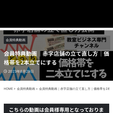
会員特典動画
会員特典動画｜赤字店舗の立て直し方｜価
格帯を2本立てにする
2023年8月29日
HOME
>
会員特典動画
>
会員特典動画｜赤字店舗の立て直し方｜価格帯を2本
こちらの動画は会員様専用となっておりま