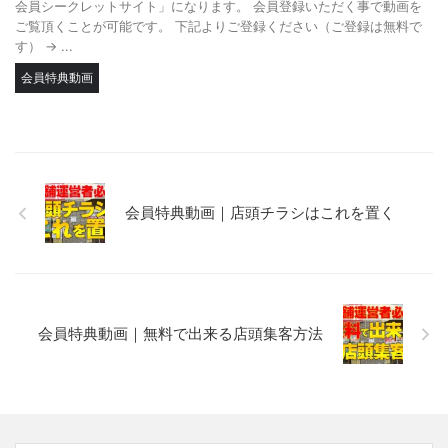
会員シークレットサイト」になります。 会員登録いただく事で動画を
ご覧頂くことが可能です。 下記よりご登録ください（ご登録は無料で
す） → ...
会員特典動画
会員特典動画｜店頭チラシはこれを置く
会員特典動画｜無料で出来る店頭集客方法