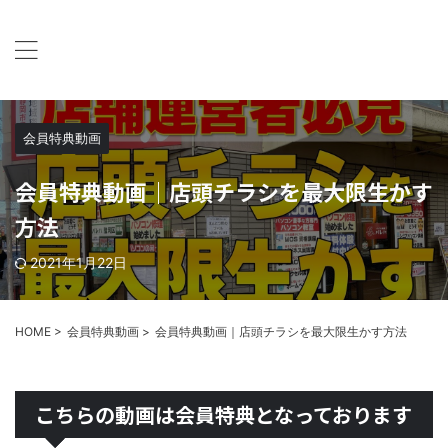
パソコン教室パレハが教室運営に関する情報提供するシー
クレット会員サイトです
パレハ会員シークレットサイト
会員特典動画
会員特典動画｜店頭チラシを最大限生かす
方法
2021年1月22日
HOME
>
会員特典動画
>
会員特典動画｜店頭チラシを最大限生かす方法
こちらの動画は会員特典となっております