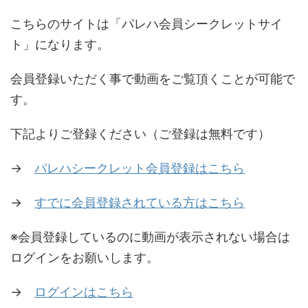
こちらのサイトは「パレハ会員シークレットサイ
ト」になります。
会員登録いただく事で動画をご覧頂くことが可能で
す。
下記よりご登録ください（ご登録は無料です）
→
パレハシークレット会員登録はこちら
→
すでに会員登録されている方はこちら
※会員登録しているのに動画が表示されない場合は
ログインをお願いします。
→
ログインはこちら