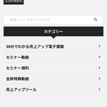
会員特典動画
カテゴリー
30分でわかる売上アップ電子書籍
セミナー動画
セミナー資料
会員特典動画
売上アップツール