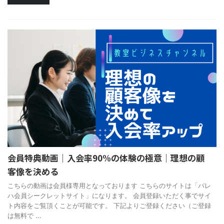
会員特典動画｜入会率90%の体験の極意｜理想の顧
客像を決める
こちらの動画は会員様専用となっております こちらのサイトは「パレ
ハ会員シークレットサイト」になります。 会員登録いただく事でサイ
ト内容をご覧頂くことが可能です。 下記よりご登録ください（ご登録
は無料で ...