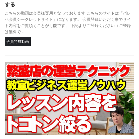
する
こちらの動画は会員様専用となっております こちらのサイトは「パレ
ハ会員シークレットサイト」になります。 会員登録いただく事でサイ
ト内容をご覧頂くことが可能です。 下記よりご登録ください（ご登録
は無料で ...
会員特典動画