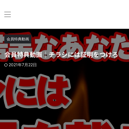
パソコン教室パレハが教室運営に関する情報提供するシー
クレット会員サイトです
パレハ会員シークレットサイト
会員特典動画
会員特典動画｜チラシには証明をつけろ
2021年7月22日