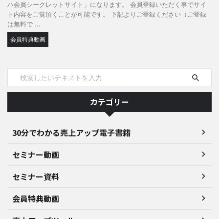
ハ会員シークレットサイト」になります。 会員登録いただく事でサイ
ト内容をご覧頂くことが可能です。 下記よりご登録ください（ご登録
は無料で ...
会員特典動画
カテゴリー
30分でわかる売上アップ電子書籍
セミナー動画
セミナー資料
会員特典動画