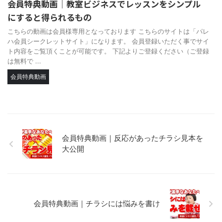
会員特典動画｜教室ビジネスでレッスンをシンプル
にすると得られるもの
こちらの動画は会員様専用となっております こちらのサイトは「パレ
ハ会員シークレットサイト」になります。 会員登録いただく事でサイ
ト内容をご覧頂くことが可能です。 下記よりご登録ください（ご登録
は無料で ...
会員特典動画
会員特典動画｜反応があったチラシ見本を
大公開
会員特典動画｜チラシには悩みを書け