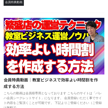
会員特典動画
会員特典動画｜教室ビジネスで効率よい時間割を作
成する方法
こちらの動画は会員様専用となっております こちらのサイトは「パレ
ハ会員シークレットサイト」になります。 会員登録いただく事でサイ
ト内容をご覧頂くことが可能です。 下記よりご登録ください（ご登録
は無料で ...