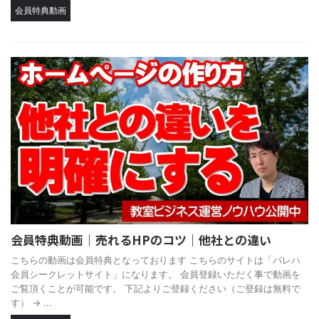
会員特典動画
会員特典動画｜売れるHPのコツ｜他社との違い
こちらの動画は会員特典となっております こちらのサイトは「パレハ
会員シークレットサイト」になります。 会員登録いただく事で動画を
ご覧頂くことが可能です。 下記よりご登録ください（ご登録は無料で
す） → ...