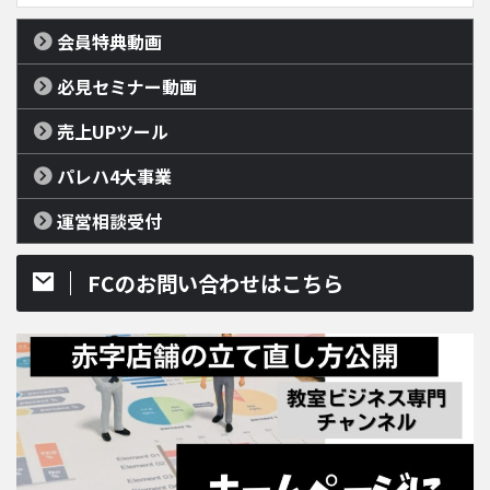
会員特典動画
必見セミナー動画
売上UPツール
パレハ4大事業
運営相談受付
FCのお問い合わせはこちら