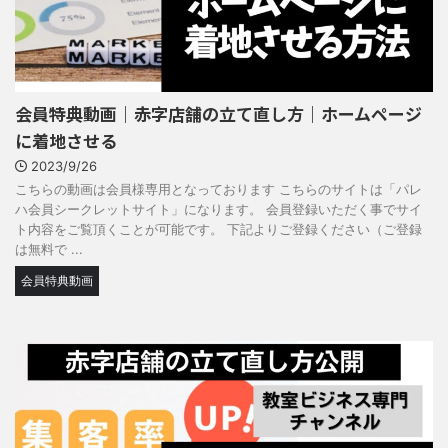
会員特典動画｜赤字店舗の立て直し方｜ホームページ
に着地させる
2023/9/26
こちらの動画は会員様専用となっております こちらのサイトは「パレ
ハ会員シークレットサイト」になります。 会員登録いただく事でサイ
ト内容をご覧頂くことが可能です。 下記よりご登録ください（ご登録
は無料で ...
会員特典動画