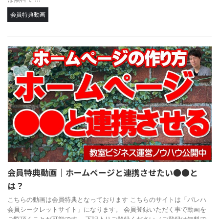
会員特典動画
会員特典動画｜ホームページと連携させたい●●と
は？
こちらの動画は会員特典となっております こちらのサイトは「パレハ
会員シークレットサイト」になります。 会員登録いただく事で動画を
ご覧頂くことが可能です。 下記よりご登録ください（ご登録は無料で