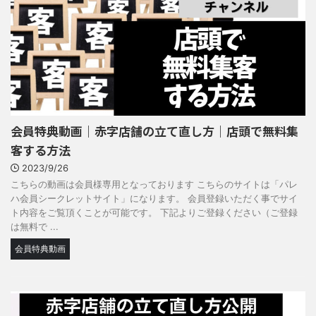
会員特典動画｜赤字店舗の立て直し方｜店頭で無料集
客する方法
2023/9/26
こちらの動画は会員様専用となっております こちらのサイトは「パレ
ハ会員シークレットサイト」になります。 会員登録いただく事でサイ
ト内容をご覧頂くことが可能です。 下記よりご登録ください（ご登録
は無料で ...
会員特典動画