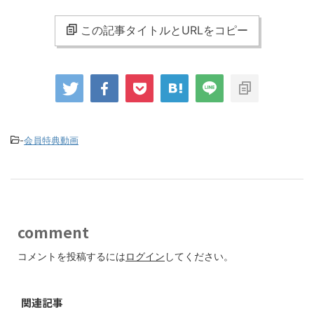
この記事タイトルとURLをコピー
-
会員特典動画
comment
コメントを投稿するには
ログイン
してください。
関連記事