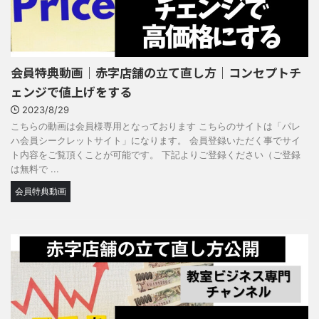
会員特典動画｜赤字店舗の立て直し方｜コンセプトチ
ェンジで値上げをする
2023/8/29
こちらの動画は会員様専用となっております こちらのサイトは「パレ
ハ会員シークレットサイト」になります。 会員登録いただく事でサイ
ト内容をご覧頂くことが可能です。 下記よりご登録ください（ご登録
は無料で ...
会員特典動画