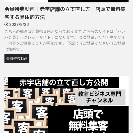
会員特典動画｜赤字店舗の立て直し方｜店頭で無料集
客する具体的方法
2023/9/26
こちらの動画は会員様専用となっております こちらのサイトは「パレ
ハ会員シークレットサイト」になります。 会員登録いただく事でサイ
ト内容をご覧頂くことが可能です。 下記よりご登録ください（ご登録
は無料で ...
会員特典動画