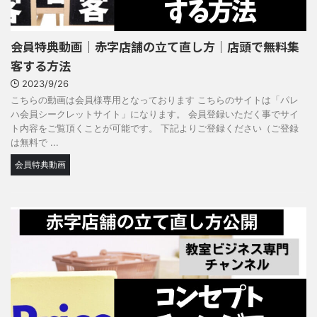
会員特典動画｜赤字店舗の立て直し方｜店頭で無料集
客する方法
2023/9/26
こちらの動画は会員様専用となっております こちらのサイトは「パレ
ハ会員シークレットサイト」になります。 会員登録いただく事でサイ
ト内容をご覧頂くことが可能です。 下記よりご登録ください（ご登録
は無料で ...
会員特典動画