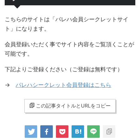
こちらのサイトは「パレハ会員シークレットサイ
ト」になります。
会員登録いただく事でサイト内容をご覧頂くことが
可能です。
下記よりご登録ください（ご登録は無料です）
→
パレハシークレット会員登録はこちら
この記事タイトルとURLをコピー