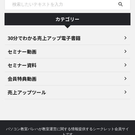
カテゴリー
30分でわかる売上アップ電子書籍
セミナー動画
セミナー資料
会員特典動画
売上アップツール
パソコン教室パレハが教室運営に関する情報提供するシークレット会員サイ
トです