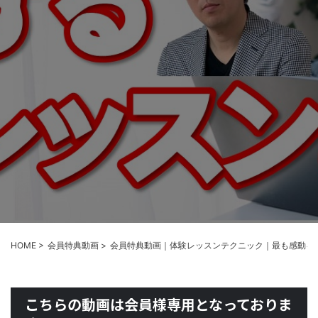
HOME
>
会員特典動画
>
会員特典動画｜体験レッスンテクニック｜最も感動を
こちらの動画は会員様専用となっておりま