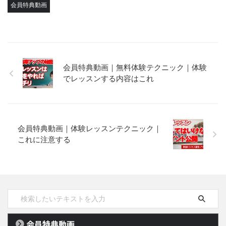
会員特典動画
会員特典動画｜無料体験テクニック｜体験
でレッスンする内容はこれ
会員特典動画｜体験レッスンテクニック｜
これに注意する
会員特典動画