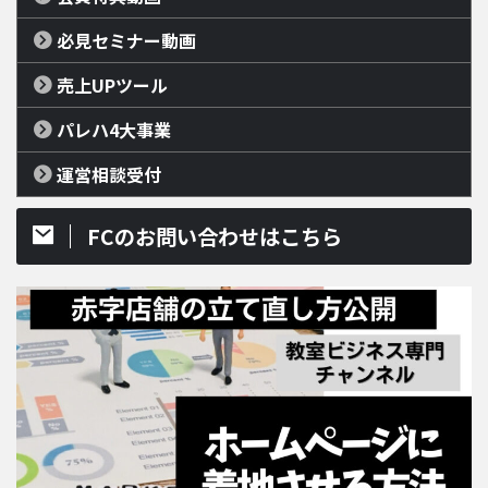
必見セミナー動画
売上UPツール
パレハ4大事業
運営相談受付
FCのお問い合わせはこちら