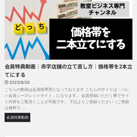
会員特典動画｜赤字店舗の立て直し方｜価格帯を2本立
てにする
2023/8/29
こちらの動画は会員様専用となっております こちらのサイトは「パレ
ハ会員シークレットサイト」になります。 会員登録いただく事でサイ
ト内容をご覧頂くことが可能です。 下記よりご登録ください（ご登録
は無料で ...
会員特典動画