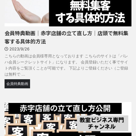
会員特典動画｜赤字店舗の立て直し方｜店頭で無料集
客する具体的方法
2023/9/26
こちらの動画は会員様専用となっております こちらのサイトは「パレ
ハ会員シークレットサイト」になります。 会員登録いただく事でサイ
ト内容をご覧頂くことが可能です。 下記よりご登録ください（ご登録
は無料で ...
会員特典動画