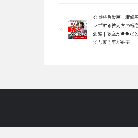
会員特典動画｜継続
ップする教え方の極
念編｜教室が●●だ
ても裏う事が必要