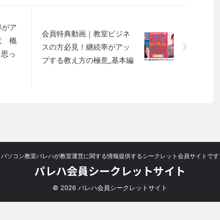
率がア
会員特典動画｜教室ビジネ
意 概
スの方必見！継続率がアッ
と思っ
プする教え方の極意_基本編
パソコン教室パレハが教室運営に関する情報提供するシークレット会員サイトです
パレハ会員シークレットサイト
© 2026 パレハ会員シークレットサイト