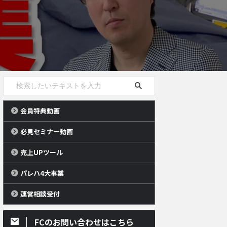
会員特典動画
必見セミナー動画
売上UPツール
パレハ4大事業
運営相談受付
FCのお問い合わせはこちら