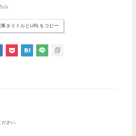
ちら
事タイトルとURLをコピー
ください。