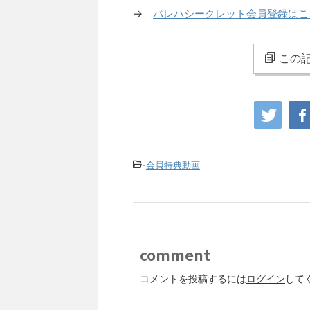
→
パレハシークレット会員登録はこ
この記
-
会員特典動画
comment
コメントを投稿するには
ログイン
して