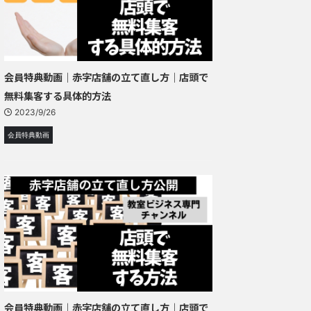
会員特典動画｜赤字店舗の立て直し方｜店頭で
無料集客する具体的方法
2023/9/26
会員特典動画
会員特典動画｜赤字店舗の立て直し方｜店頭で