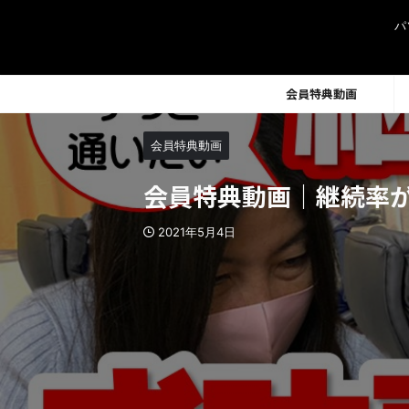
パ
会員特典動画
会員特典動画
会員特典動画｜継続率
2021年5月4日