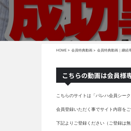
HOME
>
会員特典動画
>
会員特典動画｜継続
こちらの動画は会員様
こちらのサイトは「パレハ会員シーク
会員登録いただく事でサイト内容をご
下記よりご登録ください（ご登録は無