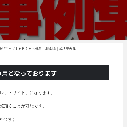
率がアップする教え方の極意 概念編｜成功実例集
専用となっております
レットサイト」になります。
覧頂くことが可能です。
料です）