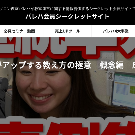
ソコン教室パレハが教室運営に関する情報提供するシークレット会員サイト
パレハ会員シークレットサイト
必見セミナー動画
売上UPツール
パレハ4大事業
がアップする教え方の極意 概念編｜