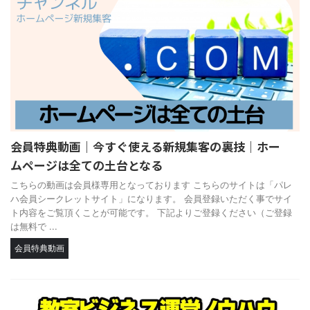
会員特典動画｜今すぐ使える新規集客の裏技｜ホー
ムページは全ての土台となる
こちらの動画は会員様専用となっております こちらのサイトは「パレ
ハ会員シークレットサイト」になります。 会員登録いただく事でサイ
ト内容をご覧頂くことが可能です。 下記よりご登録ください（ご登録
は無料で ...
会員特典動画