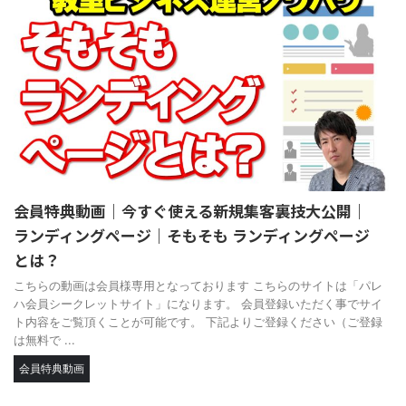
会員特典動画｜今すぐ使える新規集客裏技大公開｜
ランディングページ｜そもそも ランディングページ
とは？
こちらの動画は会員様専用となっております こちらのサイトは「パレ
ハ会員シークレットサイト」になります。 会員登録いただく事でサイ
ト内容をご覧頂くことが可能です。 下記よりご登録ください（ご登録
は無料で ...
会員特典動画