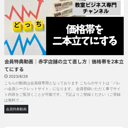
会員特典動画｜赤字店舗の立て直し方｜価格帯を2本立
てにする
2023/8/29
こちらの動画は会員様専用となっております こちらのサイトは「パレ
ハ会員シークレットサイト」になります。 会員登録いただく事でサイ
ト内容をご覧頂くことが可能です。 下記よりご登録ください（ご登録
は無料で ...
会員特典動画