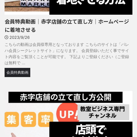
会員特典動画｜赤字店舗の立て直し方｜ホームページ
に着地させる
2023/9/26
こちらの動画は会員様専用となっております こちらのサイトは「パレ
ハ会員シークレットサイト」になります。 会員登録いただく事でサイ
ト内容をご覧頂くことが可能です。 下記よりご登録ください（ご登録
は無料で ...
会員特典動画