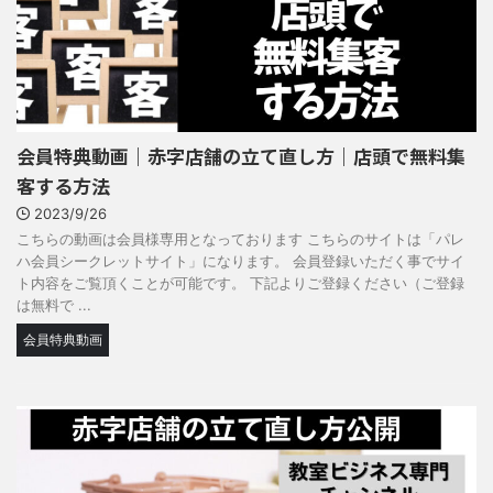
会員特典動画｜赤字店舗の立て直し方｜店頭で無料集
客する方法
2023/9/26
こちらの動画は会員様専用となっております こちらのサイトは「パレ
ハ会員シークレットサイト」になります。 会員登録いただく事でサイ
ト内容をご覧頂くことが可能です。 下記よりご登録ください（ご登録
は無料で ...
会員特典動画