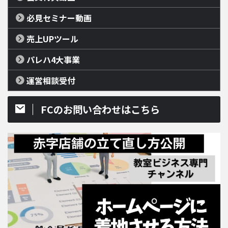
必見セミナー動画
売上UPツール
パレハ4大事業
運営相談受付
FCのお問い合わせはこちら