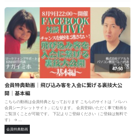
会員特典動画｜飛び込み客を入会に繋げる裏技大公
開｜基本編
こちらの動画は会員特典となっております こちらのサイトは「パレハ
会員シークレットサイト」になります。 会員登録いただく事で動画を
ご覧頂くことが可能です。 下記よりご登録ください（ご登録は無料で
す） → ...
会員特典動画