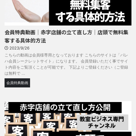
会員特典動画｜赤字店舗の立て直し方｜店頭で無料集
客する具体的方法
2023/9/26
こちらの動画は会員様専用となっております こちらのサイトは「パレ
ハ会員シークレットサイト」になります。 会員登録いただく事でサイ
ト内容をご覧頂くことが可能です。 下記よりご登録ください（ご登録
は無料で ...
会員特典動画