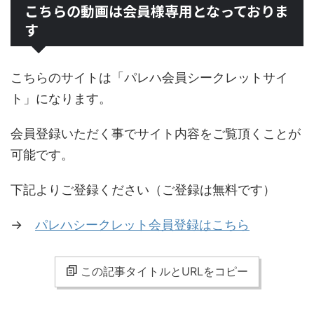
こちらの動画は会員様専用となっておりま
す
こちらのサイトは「パレハ会員シークレットサイ
ト」になります。
会員登録いただく事でサイト内容をご覧頂くことが
可能です。
下記よりご登録ください（ご登録は無料です）
→
パレハシークレット会員登録はこちら
この記事タイトルとURLをコピー