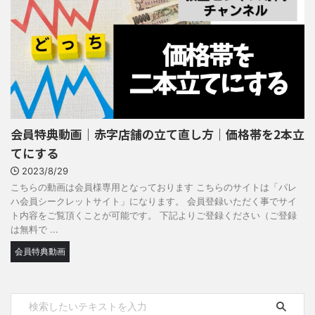
会員特典動画｜赤字店舗の立て直し方｜価格帯を2本立
てにする
2023/8/29
こちらの動画は会員様専用となっております こちらのサイトは「パレ
ハ会員シークレットサイト」になります。 会員登録いただく事でサイ
ト内容をご覧頂くことが可能です。 下記よりご登録ください（ご登録
は無料で ...
会員特典動画