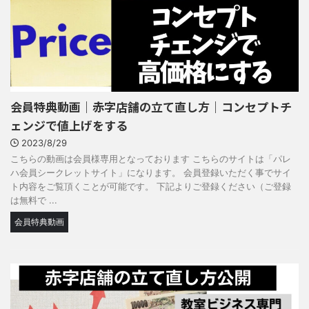
会員特典動画｜赤字店舗の立て直し方｜コンセプトチ
ェンジで値上げをする
2023/8/29
こちらの動画は会員様専用となっております こちらのサイトは「パレ
ハ会員シークレットサイト」になります。 会員登録いただく事でサイ
ト内容をご覧頂くことが可能です。 下記よりご登録ください（ご登録
は無料で ...
会員特典動画