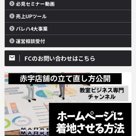
必見セミナー動画
売上UPツール
パレハ4大事業
運営相談受付
FCのお問い合わせはこちら