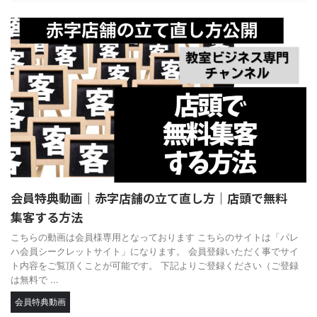
会員特典動画｜赤字店舗の立て直し方｜店頭で無料
集客する方法
こちらの動画は会員様専用となっております こちらのサイトは「パレ
ハ会員シークレットサイト」になります。 会員登録いただく事でサイ
ト内容をご覧頂くことが可能です。 下記よりご登録ください（ご登録
は無料で ...
会員特典動画