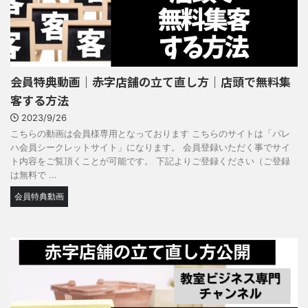
会員特典動画｜赤字店舗の立て直し方｜店頭で無料集
客する方法
2023/9/26
こちらの動画は会員様専用となっております こちらのサイトは「パレ
ハ会員シークレットサイト」になります。 会員登録いただく事でサイ
ト内容をご覧頂くことが可能です。 下記よりご登録ください（ご登録
は無料で ...
会員特典動画