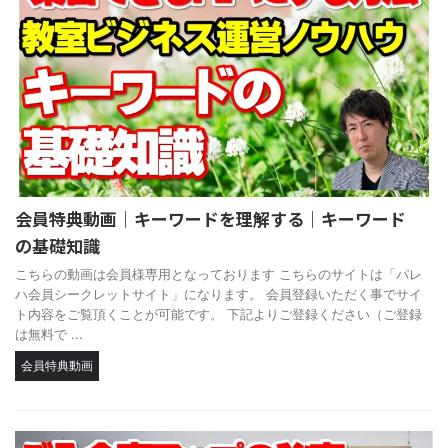
会員特典動画｜キーワードを理解する｜キーワード
の基礎知識
こちらの動画は会員様専用となっております こちらのサイトは「パレ
ハ会員シークレットサイト」になります。 会員登録いただく事でサイ
ト内容をご覧頂くことが可能です。 下記よりご登録ください（ご登録
は無料で ...
会員特典動画