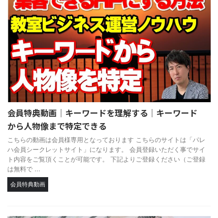
会員特典動画｜キーワードを理解する｜キーワード
から人物像まで特定できる
こちらの動画は会員様専用となっております こちらのサイトは「パレ
ハ会員シークレットサイト」になります。 会員登録いただく事でサイ
ト内容をご覧頂くことが可能です。 下記よりご登録ください（ご登録
は無料で ...
会員特典動画