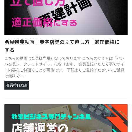
会員特典動画｜赤字店舗の立て直し方｜適正価格に
する
こちらの動画は会員様専用となっております こちらのサイトは「パレ
ハ会員シークレットサイト」になります。 会員登録いただく事でサイ
ト内容をご覧頂くことが可能です。 下記よりご登録ください（ご登録
は無料で ...
会員特典動画