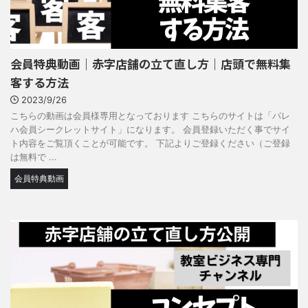
会員特典動画｜赤字店舗の立て直し方｜店頭で無料集
客する方法
2023/9/26
こちらの動画は会員様専用となっております こちらのサイトは「パレ
ハ会員シークレットサイト」になります。 会員登録いただく事でサイ
ト内容をご覧頂くことが可能です。 下記よりご登録ください（ご登録
は無料で ...
会員特典動画