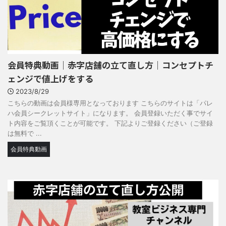
会員特典動画｜赤字店舗の立て直し方｜コンセプトチ
ェンジで値上げをする
2023/8/29
こちらの動画は会員様専用となっております こちらのサイトは「パレ
ハ会員シークレットサイト」になります。 会員登録いただく事でサイ
ト内容をご覧頂くことが可能です。 下記よりご登録ください（ご登録
は無料で ...
会員特典動画