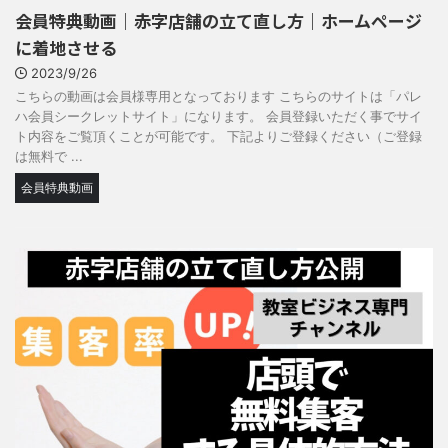
会員特典動画｜赤字店舗の立て直し方｜ホームページ
に着地させる
2023/9/26
こちらの動画は会員様専用となっております こちらのサイトは「パレ
ハ会員シークレットサイト」になります。 会員登録いただく事でサイ
ト内容をご覧頂くことが可能です。 下記よりご登録ください（ご登録
は無料で ...
会員特典動画