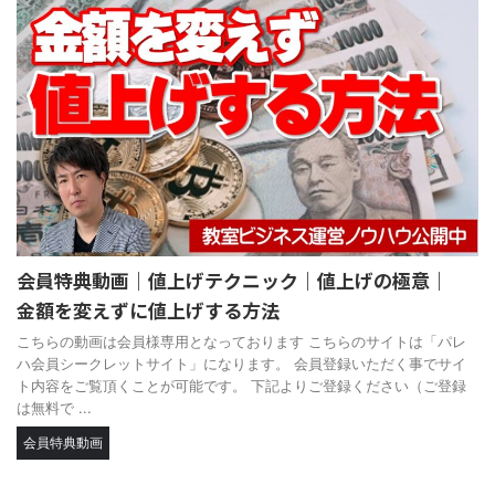
会員特典動画｜値上げテクニック｜値上げの極意｜
金額を変えずに値上げする方法
こちらの動画は会員様専用となっております こちらのサイトは「パレ
ハ会員シークレットサイト」になります。 会員登録いただく事でサイ
ト内容をご覧頂くことが可能です。 下記よりご登録ください（ご登録
は無料で ...
会員特典動画