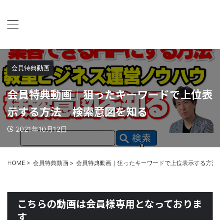
パソコン教室パレハが教室運営に関する情報提供するシー
クレット会員サイトです
パレハ会員シークレットサイト
会員特典動画
会員特典動画｜狙ったキーワードで上位表
示する方法｜検索意図を知る
2021年10月12日
HOME
>
会員特典動画
>
会員特典動画｜狙ったキーワードで上位表示する方法
こちらの動画は会員様専用となっておりま
す