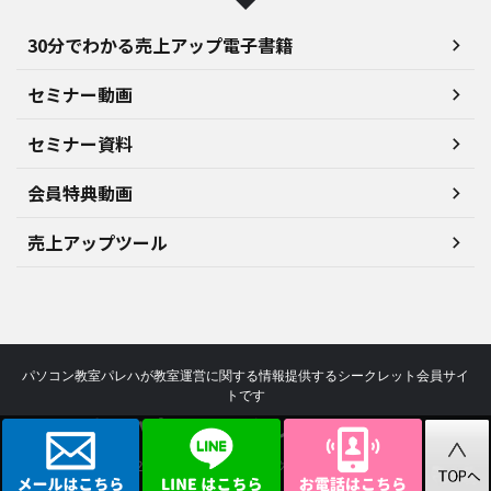
30分でわかる売上アップ電子書籍
セミナー動画
セミナー資料
会員特典動画
売上アップツール
パソコン教室パレハが教室運営に関する情報提供するシークレット会員サイ
トです
パレハ会員シークレットサイト
© 2026 パレハ会員シークレットサイト