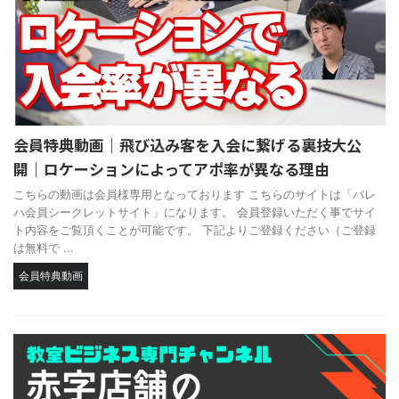
会員特典動画｜飛び込み客を入会に繋げる裏技大公
開｜ロケーションによってアポ率が異なる理由
こちらの動画は会員様専用となっております こちらのサイトは「パレ
ハ会員シークレットサイト」になります。 会員登録いただく事でサイ
ト内容をご覧頂くことが可能です。 下記よりご登録ください（ご登録
は無料で ...
会員特典動画