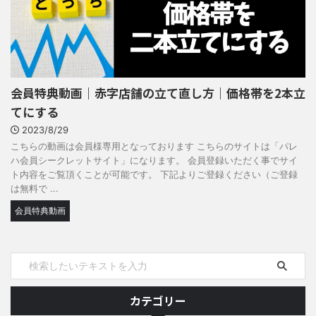
会員特典動画｜赤字店舗の立て直し方｜価格帯を2本立
てにする
2023/8/29
こちらの動画は会員様専用となっております こちらのサイトは「パレ
ハ会員シークレットサイト」になります。 会員登録いただく事でサイ
ト内容をご覧頂くことが可能です。 下記よりご登録ください（ご登録
は無料で ...
会員特典動画
カテゴリー