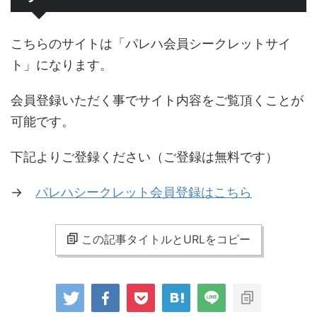
こちらのサイトは「パレハ会員シークレットサイ
ト」になります。
会員登録いただく事でサイト内容をご覧頂くことが
可能です。
下記よりご登録ください（ご登録は無料です）
→
パレハシークレット会員登録はこちら
この記事タイトルとURLをコピー