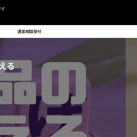
です
運営相談受付
える