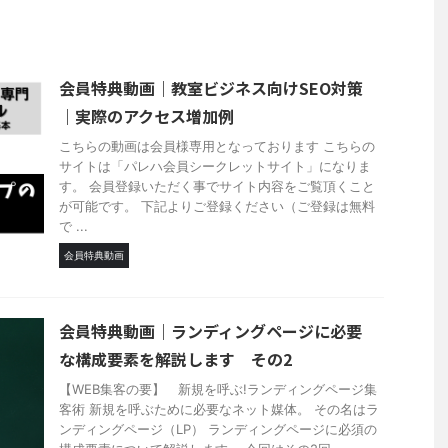
会員特典動画｜教室ビジネス向けSEO対策
｜実際のアクセス増加例
こちらの動画は会員様専用となっております こちらの
サイトは「パレハ会員シークレットサイト」になりま
す。 会員登録いただく事でサイト内容をご覧頂くこと
が可能です。 下記よりご登録ください（ご登録は無料
で ...
会員特典動画
会員特典動画｜ランディングページに必要
な構成要素を解説します その2
【WEB集客の要】 新規を呼ぶ!ランディングページ集
客術 新規を呼ぶために必要なネット媒体。 その名はラ
ンディングページ（LP） ランディングページに必須の