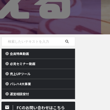
会員特典動画
必見セミナー動画
売上UPツール
パレハ4大事業
運営相談受付
FCのお問い合わせはこちら