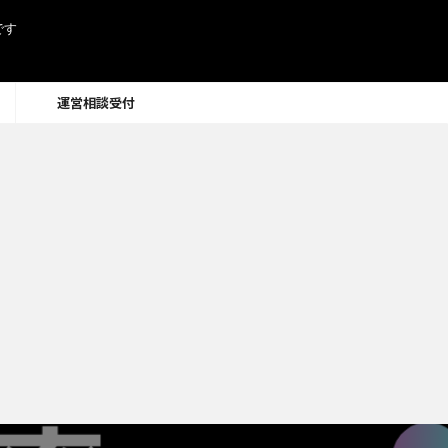
です
運営相談受付