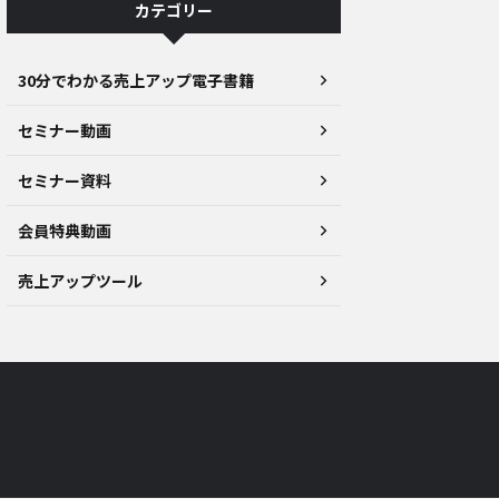
カテゴリー
30分でわかる売上アップ電子書籍
セミナー動画
セミナー資料
会員特典動画
売上アップツール