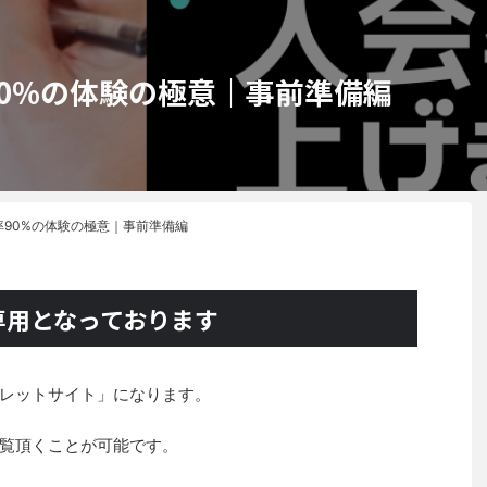
0%の体験の極意｜事前準備編
90%の体験の極意｜事前準備編
専用となっております
レットサイト」になります。
覧頂くことが可能です。