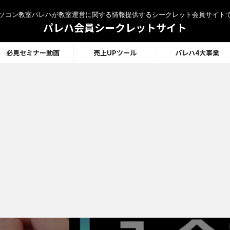
ソコン教室パレハが教室運営に関する情報提供するシークレット会員サイト
パレハ会員シークレットサイト
必見セミナー動画
売上UPツール
パレハ4大事業