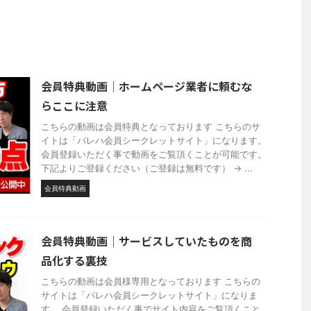
会員特典動画｜ホームページ業者に頼むな
らここに注意
こちらの動画は会員特典となっております こちらのサ
イトは「パレハ会員シークレットサイト」になります。
会員登録いただく事で動画をご覧頂くことが可能です。
下記よりご登録ください（ご登録は無料です） → ...
会員特典動画
会員特典動画｜サービスしていたものを商
品化する裏技
こちらの動画は会員様専用となっております こちらの
サイトは「パレハ会員シークレットサイト」になりま
す。 会員登録いただく事でサイト内容をご覧頂くこと