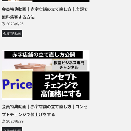
会員特典動画｜赤字店舗の立て直し方｜店頭で
無料集客する方法
2023/9/26
会員特典動画
会員特典動画｜赤字店舗の立て直し方｜コンセ
プトチェンジで値上げをする
2023/8/29
会員特典動画