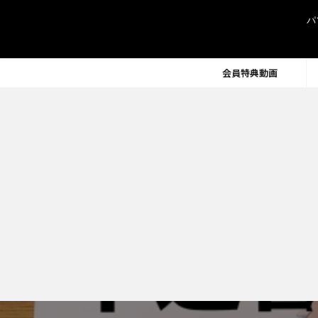
パ
会員特典動画