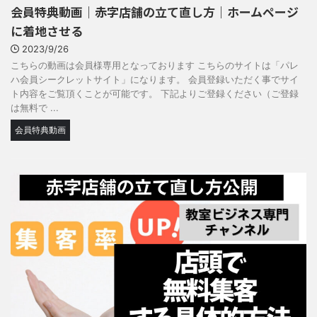
会員特典動画｜赤字店舗の立て直し方｜ホームページ
に着地させる
2023/9/26
こちらの動画は会員様専用となっております こちらのサイトは「パレ
ハ会員シークレットサイト」になります。 会員登録いただく事でサイ
ト内容をご覧頂くことが可能です。 下記よりご登録ください（ご登録
は無料で ...
会員特典動画