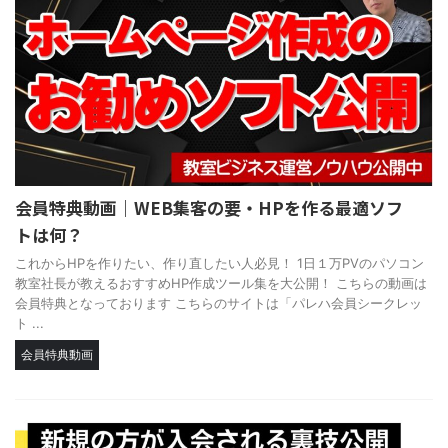
会員特典動画｜WEB集客の要・HPを作る最適ソフ
トは何？
これからHPを作りたい、作り直したい人必見！ 1日１万PVのパソコン
教室社長が教えるおすすめHP作成ツール集を大公開！ こちらの動画は
会員特典となっております こちらのサイトは「パレハ会員シークレッ
ト ...
会員特典動画