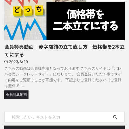
会員特典動画｜赤字店舗の立て直し方｜価格帯を2本立
てにする
2023/8/29
こちらの動画は会員様専用となっております こちらのサイトは「パレ
ハ会員シークレットサイト」になります。 会員登録いただく事でサイ
ト内容をご覧頂くことが可能です。 下記よりご登録ください（ご登録
は無料で ...
会員特典動画