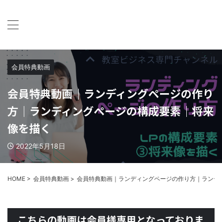
パソコン教室パレハが教室運営に関する情報提供するシー
クレット会員サイトです
パレハ会員シークレットサイト
会員特典動画
会員特典動画｜ランディングページの作り
方｜ランディングページの構成要素｜将来
像を描く
2022年5月18日
HOME
>
会員特典動画
>
会員特典動画｜ランディングページの作り方｜ランデ
こちらの動画は会員様専用となっておりま