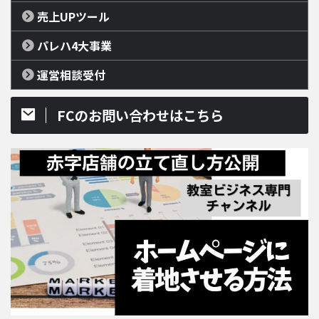
売上UPツール
パレハ4大事業
運営相談受付
FCのお問い合わせはこちら