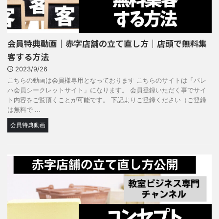
会員特典動画｜赤字店舗の立て直し方｜店頭で無料集
客する方法
2023/9/26
こちらの動画は会員様専用となっております こちらのサイトは「パレ
ハ会員シークレットサイト」になります。 会員登録いただく事でサイ
ト内容をご覧頂くことが可能です。 下記よりご登録ください（ご登録
は無料で ...
会員特典動画