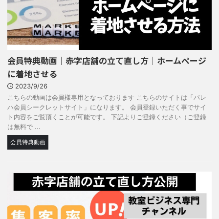
会員特典動画｜赤字店舗の立て直し方｜ホームページ
に着地させる
2023/9/26
こちらの動画は会員様専用となっております こちらのサイトは「パレ
ハ会員シークレットサイト」になります。 会員登録いただく事でサイ
ト内容をご覧頂くことが可能です。 下記よりご登録ください（ご登録
は無料で ...
会員特典動画