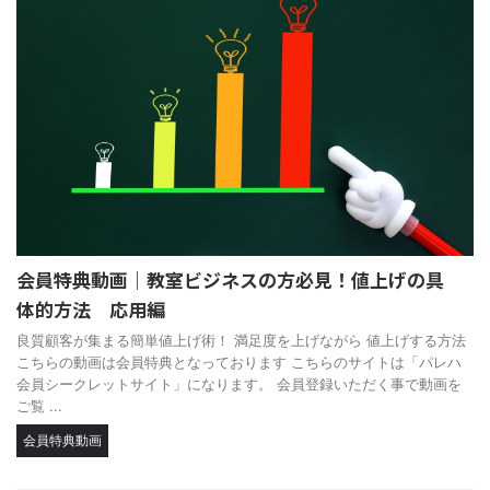
会員特典動画｜教室ビジネスの方必見！値上げの具
体的方法 応用編
良質顧客が集まる簡単値上げ術！ 満足度を上げながら 値上げする方法
こちらの動画は会員特典となっております こちらのサイトは「パレハ
会員シークレットサイト」になります。 会員登録いただく事で動画を
ご覧 ...
会員特典動画