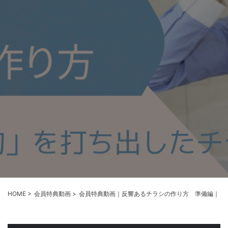
HOME
>
会員特典動画
>
会員特典動画｜反響あるチラシの作り方 準備編｜「