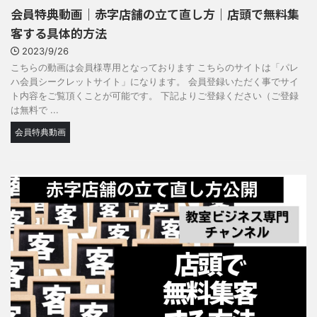
会員特典動画｜赤字店舗の立て直し方｜店頭で無料集
客する具体的方法
2023/9/26
こちらの動画は会員様専用となっております こちらのサイトは「パレ
ハ会員シークレットサイト」になります。 会員登録いただく事でサイ
ト内容をご覧頂くことが可能です。 下記よりご登録ください（ご登録
は無料で ...
会員特典動画