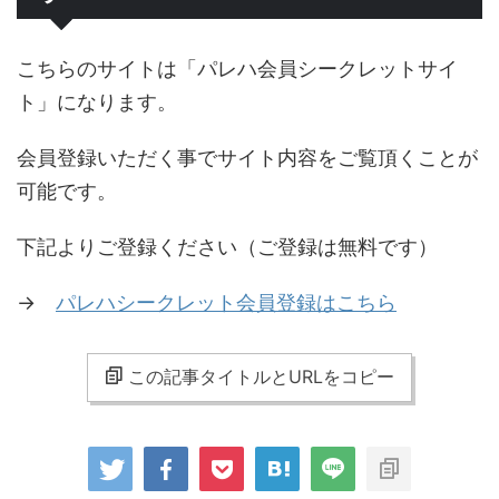
こちらのサイトは「パレハ会員シークレットサイ
ト」になります。
会員登録いただく事でサイト内容をご覧頂くことが
可能です。
下記よりご登録ください（ご登録は無料です）
→
パレハシークレット会員登録はこちら
この記事タイトルとURLをコピー