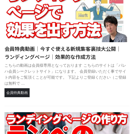
会員特典動画｜今すぐ使える新規集客裏技大公開｜
ランディングページ｜効果的な作成方法
こちらの動画は会員様専用となっております こちらのサイトは「パレ
ハ会員シークレットサイト」になります。 会員登録いただく事でサイ
ト内容をご覧頂くことが可能です。 下記よりご登録ください（ご登録
は無料で ...
会員特典動画