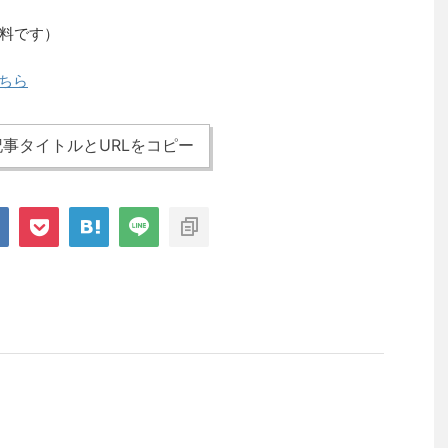
料です）
ちら
事タイトルとURLをコピー