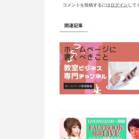
コメントを投稿するには
ログイン
して
関連記事