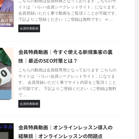
こちらの動画は会員特典となっております こちらのサ
イトは「パレハ会員シークレットサイト」になります。
会員登録いただく事で動画をご覧頂くことが可能です。
下記よりご登録ください（ご登録は無料です） → ...
会員特典動画
会員特典動画｜今すぐ使える新規集客の裏
技｜最近のSEO対策とは？
こちらの動画は会員様専用となっております こちらの
サイトは「パレハ会員シークレットサイト」になりま
す。 会員登録いただく事でサイト内容をご覧頂くこと
が可能です。 下記よりご登録ください（ご登録は無料
で ...
会員特典動画
会員特典動画｜オンラインレッスン導入の
経験談｜オンラインレッスンの問題点