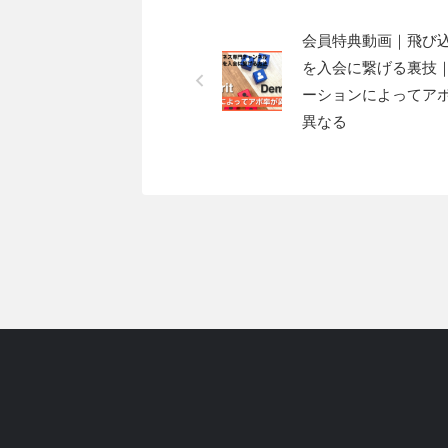
会員特典動画｜飛び
を入会に繋げる裏技
ーションによってア
異なる