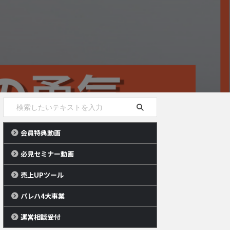
会員特典動画
必見セミナー動画
売上UPツール
パレハ4大事業
運営相談受付