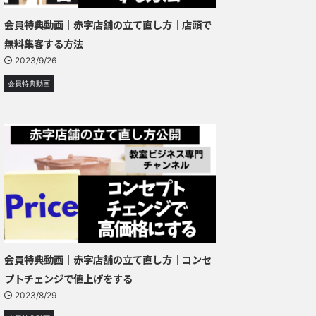
会員特典動画｜赤字店舗の立て直し方｜店頭で
無料集客する方法
2023/9/26
会員特典動画
会員特典動画｜赤字店舗の立て直し方｜コンセ
プトチェンジで値上げをする
2023/8/29