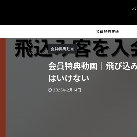
パ
会員特典動画
会員特典動画
会員特典動画｜飛び込
はいけない
2023年2月14日