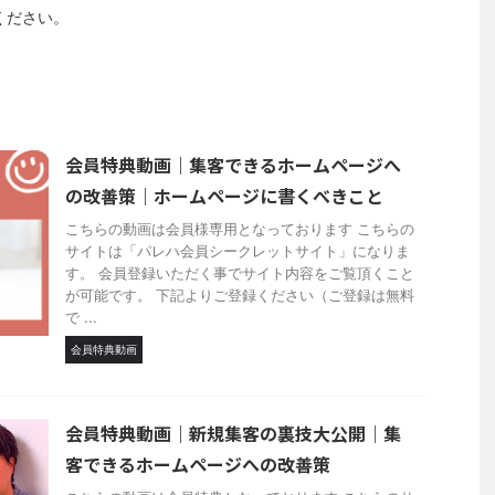
ください。
会員特典動画｜集客できるホームページへ
の改善策｜ホームページに書くべきこと
こちらの動画は会員様専用となっております こちらの
サイトは「パレハ会員シークレットサイト」になりま
す。 会員登録いただく事でサイト内容をご覧頂くこと
が可能です。 下記よりご登録ください（ご登録は無料
で ...
会員特典動画
会員特典動画｜新規集客の裏技大公開｜集
客できるホームページへの改善策