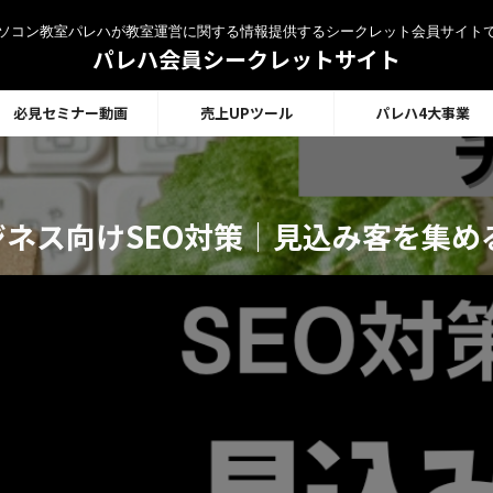
ソコン教室パレハが教室運営に関する情報提供するシークレット会員サイト
パレハ会員シークレットサイト
必見セミナー動画
売上UPツール
パレハ4大事業
ネス向けSEO対策｜見込み客を集め