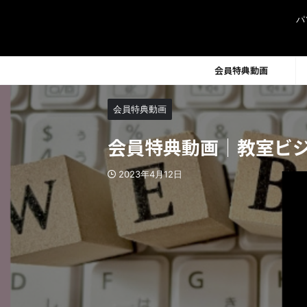
パ
会員特典動画
会員特典動画
会員特典動画｜教室ビジ
2023年4月12日