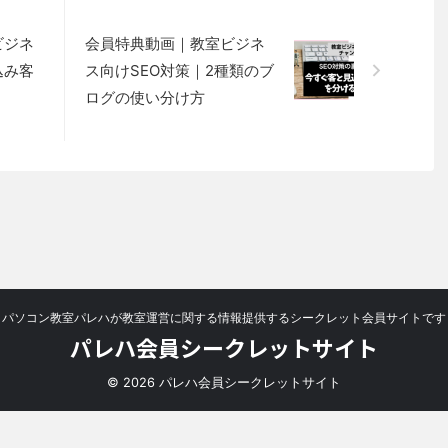
ビジネ
会員特典動画｜教室ビジネ
込み客
ス向けSEO対策｜2種類のブ
ログの使い分け方
パソコン教室パレハが教室運営に関する情報提供するシークレット会員サイトです
パレハ会員シークレットサイト
© 2026 パレハ会員シークレットサイト