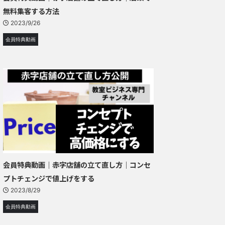
無料集客する方法
2023/9/26
会員特典動画
会員特典動画｜赤字店舗の立て直し方｜コンセ
プトチェンジで値上げをする
2023/8/29
会員特典動画