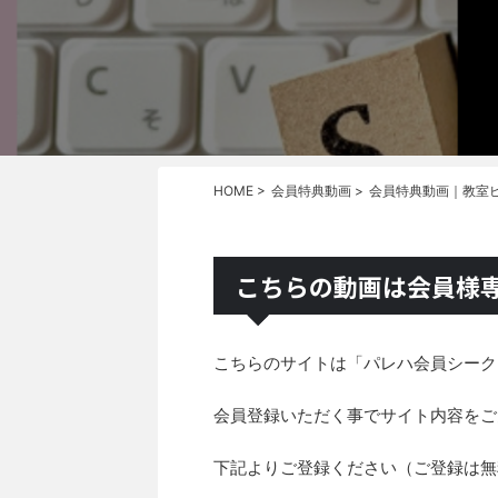
HOME
>
会員特典動画
>
会員特典動画｜教室
こちらの動画は会員様
こちらのサイトは「パレハ会員シーク
会員登録いただく事でサイト内容をご
下記よりご登録ください（ご登録は無