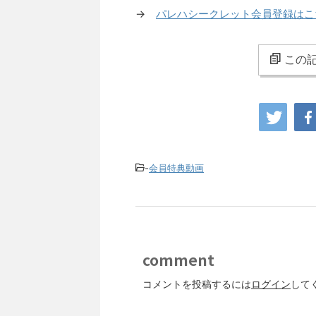
→
パレハシークレット会員登録はこ
この記
-
会員特典動画
comment
コメントを投稿するには
ログイン
して