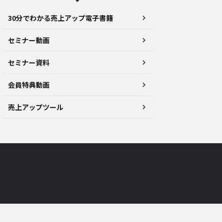
30分でわかる売上アップ電子書籍
セミナー動画
セミナー資料
会員特典動画
売上アップツール