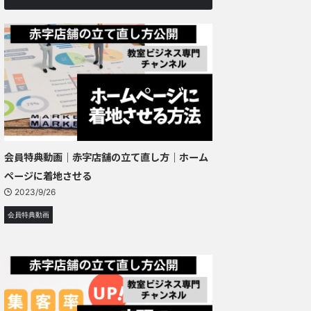
会員特典動画｜赤字店舗の立て直し方｜ホーム
ページに着地させる
2023/9/26
会員特典動画