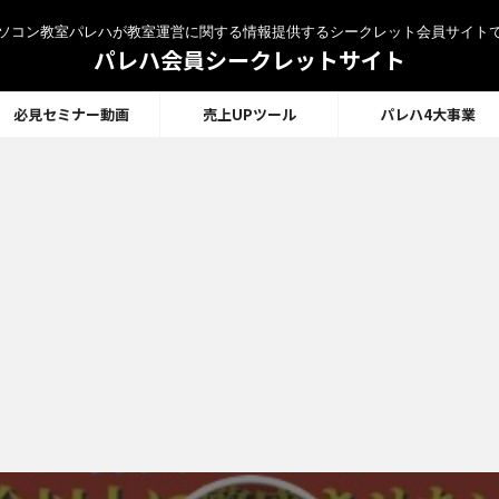
ソコン教室パレハが教室運営に関する情報提供するシークレット会員サイト
パレハ会員シークレットサイト
必見セミナー動画
売上UPツール
パレハ4大事業