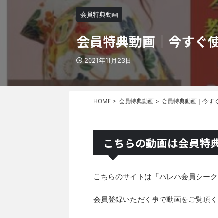
会員特典動画
会員特典動画｜今すぐ使
2021年11月23日
HOME
>
会員特典動画
>
会員特典動画｜今すぐ
こちらの動画は会員特
こちらのサイトは「パレハ会員シーク
会員登録いただく事で動画をご覧頂く