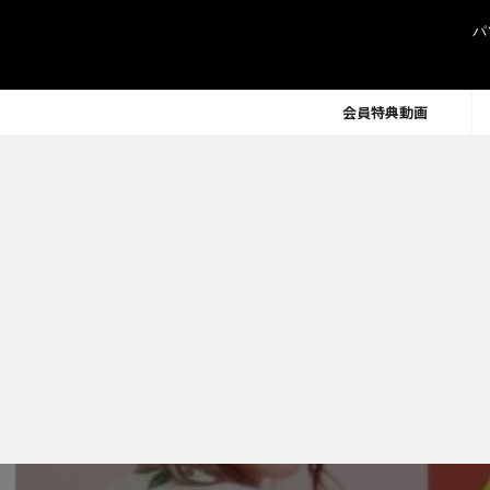
パ
会員特典動画