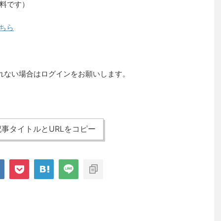
料です）
ちら
れない場合はログインをお願いします。
事タイトルとURLをコピー