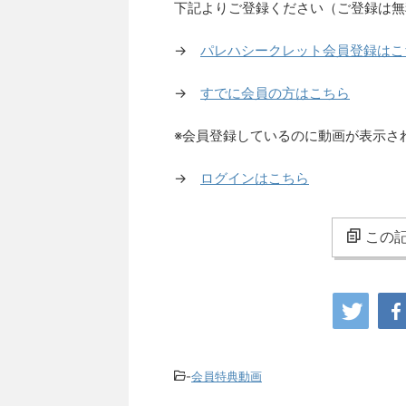
下記よりご登録ください（ご登録は無
→
パレハシークレット会員登録はこ
→
すでに会員の方はこちら
※会員登録しているのに動画が表示さ
→
ログインはこちら
この記
-
会員特典動画