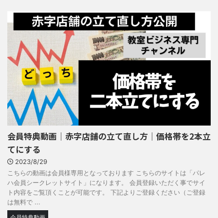
会員特典動画｜赤字店舗の立て直し方｜価格帯を2本立
てにする
2023/8/29
こちらの動画は会員様専用となっております こちらのサイトは「パレ
ハ会員シークレットサイト」になります。 会員登録いただく事でサイ
ト内容をご覧頂くことが可能です。 下記よりご登録ください（ご登録
は無料で ...
会員特典動画