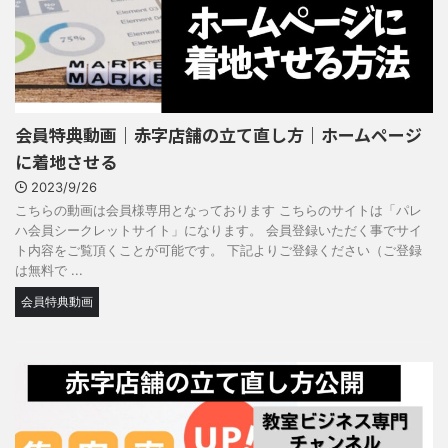
会員特典動画｜赤字店舗の立て直し方｜ホームページ
に着地させる
2023/9/26
こちらの動画は会員様専用となっております こちらのサイトは「パレ
ハ会員シークレットサイト」になります。 会員登録いただく事でサイ
ト内容をご覧頂くことが可能です。 下記よりご登録ください（ご登録
は無料で ...
会員特典動画