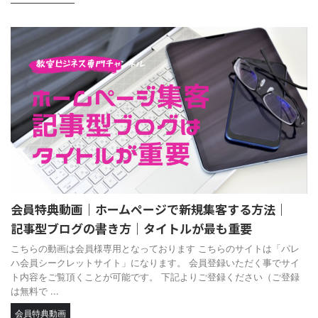
会員特典動画｜ホームページで新規集客する方法｜
記事型ブログの書き方｜タイトルが最も重要
こちらの動画は会員様専用となっております こちらのサイトは「パレ
ハ会員シークレットサイト」になります。 会員登録いただく事でサイ
ト内容をご覧頂くことが可能です。 下記よりご登録ください（ご登録
は無料で ...
会員特典動画