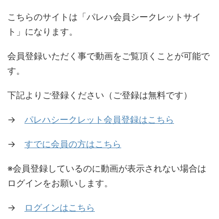
こちらのサイトは「パレハ会員シークレットサイ
ト」になります。
会員登録いただく事で動画をご覧頂くことが可能で
す。
下記よりご登録ください（ご登録は無料です）
→
パレハシークレット会員登録はこちら
→
すでに会員の方はこちら
※会員登録しているのに動画が表示されない場合は
ログインをお願いします。
→
ログインはこちら