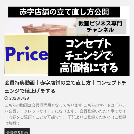
会員特典動画｜赤字店舗の立て直し方｜コンセプトチ
ェンジで値上げをする
2023/8/29
こちらの動画は会員様専用となっております こちらのサイトは「パレ
ハ会員シークレットサイト」になります。 会員登録いただく事でサイ
ト内容をご覧頂くことが可能です。 下記よりご登録ください（ご登録
は無料で ...
会員特典動画