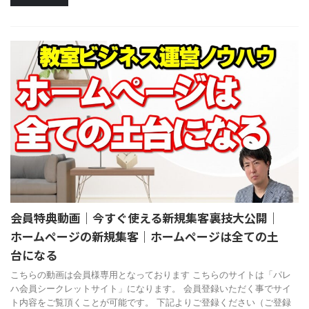
会員特典動画｜今すぐ使える新規集客裏技大公開｜
ホームページの新規集客｜ホームページは全ての土
台になる
こちらの動画は会員様専用となっております こちらのサイトは「パレ
ハ会員シークレットサイト」になります。 会員登録いただく事でサイ
ト内容をご覧頂くことが可能です。 下記よりご登録ください（ご登録