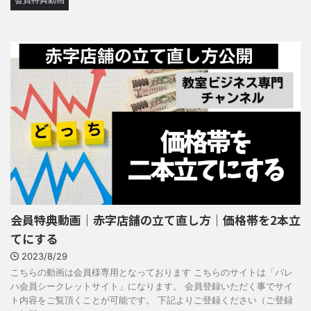
会員特典動画｜赤字店舗の立て直し方｜価格帯を2本立
てにする
2023/8/29
こちらの動画は会員様専用となっております こちらのサイトは「パレ
ハ会員シークレットサイト」になります。 会員登録いただく事でサイ
ト内容をご覧頂くことが可能です。 下記よりご登録ください（ご登録