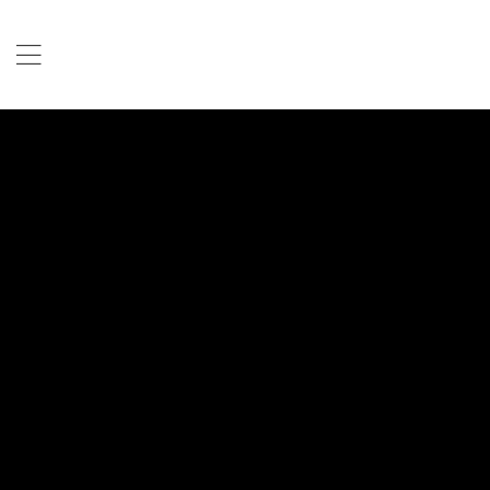
パソコン教室パレハが教室運営に関する情報提供するシー
クレット会員サイトです
パレハ会員シークレットサイト