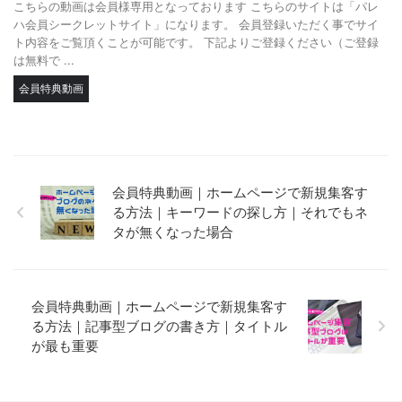
こちらの動画は会員様専用となっております こちらのサイトは「パレ
ハ会員シークレットサイト」になります。 会員登録いただく事でサイ
ト内容をご覧頂くことが可能です。 下記よりご登録ください（ご登録
は無料で ...
会員特典動画
会員特典動画｜ホームページで新規集客す
る方法｜キーワードの探し方｜それでもネ
タが無くなった場合
会員特典動画｜ホームページで新規集客す
る方法｜記事型ブログの書き方｜タイトル
が最も重要