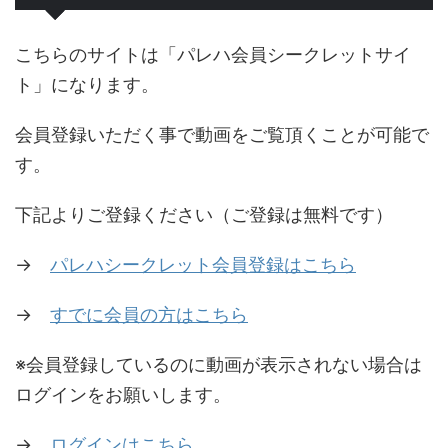
こちらのサイトは「パレハ会員シークレットサイ
ト」になります。
会員登録いただく事で動画をご覧頂くことが可能で
す。
下記よりご登録ください（ご登録は無料です）
→
パレハシークレット会員登録はこちら
→
すでに会員の方はこちら
※会員登録しているのに動画が表示されない場合は
ログインをお願いします。
→
ログインはこちら