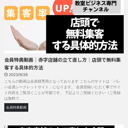
会員特典動画｜赤字店舗の立て直し方｜店頭で無料集
客する具体的方法
2023/9/26
こちらの動画は会員様専用となっております こちらのサイトは「パレ
ハ会員シークレットサイト」になります。 会員登録いただく事でサイ
ト内容をご覧頂くことが可能です。 下記よりご登録ください（ご登録
は無料で ...
会員特典動画