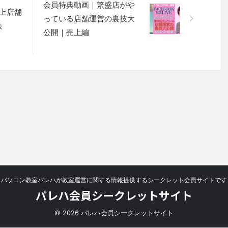
会員特典動画｜繁盛店がや
上店舗
っている店舗運営の裏技大
法
公開｜売上編
パソコン教室パレハが教室運営に関する情報提供するシークレット会員サイトです
パレハ会員シークレットサイト
© 2026 パレハ会員シークレットサイト