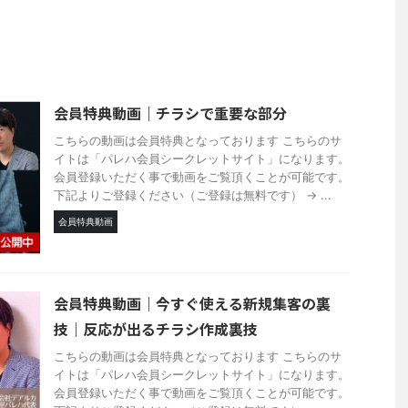
会員特典動画｜チラシで重要な部分
こちらの動画は会員特典となっております こちらのサ
イトは「パレハ会員シークレットサイト」になります。
会員登録いただく事で動画をご覧頂くことが可能です。
下記よりご登録ください（ご登録は無料です） → ...
会員特典動画
会員特典動画｜今すぐ使える新規集客の裏
技｜反応が出るチラシ作成裏技
こちらの動画は会員特典となっております こちらのサ
イトは「パレハ会員シークレットサイト」になります。
会員登録いただく事で動画をご覧頂くことが可能です。