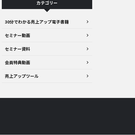
カテゴリー
30分でわかる売上アップ電子書籍
セミナー動画
セミナー資料
会員特典動画
売上アップツール