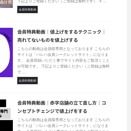
下記よりご登録ください（ご登録は無料です） → ...
会員特典動画
会員特典動画｜値上げをするテクニック｜
売れてないものを値上げする
こちらの動画は会員様専用となっております こちらの
サイトは「パレハ会員シークレットサイト」になりま
す。 会員登録いただく事でサイト内容をご覧頂くこと
が可能です。 下記よりご登録ください（ご登録は無料
で ...
会員特典動画
会員特典動画｜赤字店舗の立て直し方｜コ
ンセプトチェンジで値上げをする
こちらの動画は会員様専用となっております こちらの
サイトは「パレハ会員シークレットサイト」になりま