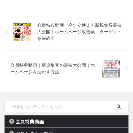
会員特典動画｜今すぐ使える新規集客裏技
大公開｜ホームページ改善策｜ターゲット
を決める
会員特典動画｜新規集客の裏技大公開｜ホ
ームページを活かす方法
会員特典動画