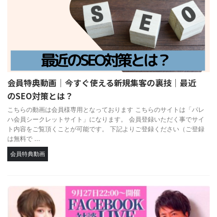
会員特典動画｜今すぐ使える新規集客の裏技｜最近
のSEO対策とは？
こちらの動画は会員様専用となっております こちらのサイトは「パレ
ハ会員シークレットサイト」になります。 会員登録いただく事でサイ
ト内容をご覧頂くことが可能です。 下記よりご登録ください（ご登録
は無料で ...
会員特典動画