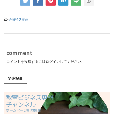
-
会員特典動画
comment
コメントを投稿するには
ログイン
してください。
関連記事