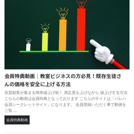
会員特典動画｜教室ビジネスの方必見！既存生徒さ
んの価格を安全に上げる方法
良質顧客が集まる簡単値上げ術！ 満足度を上げながら 値上げする方法
こちらの動画は会員特典となっております こちらのサイトは「パレハ
会員シークレットサイト」になります。 会員登録いただく事で動画を
ご覧 ...
会員特典動画