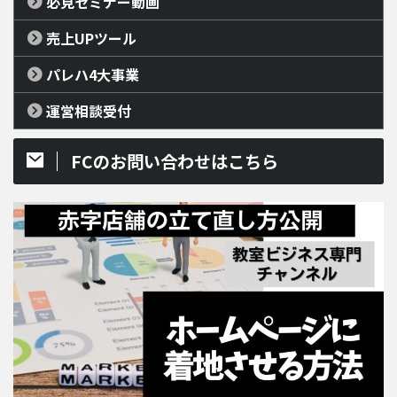
必見セミナー動画
売上UPツール
パレハ4大事業
運営相談受付
FCのお問い合わせはこちら