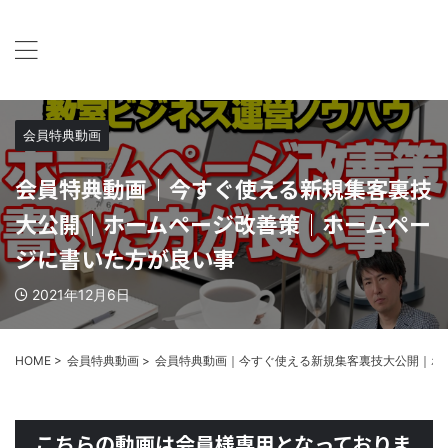
パソコン教室パレハが教室運営に関する情報提供するシー
クレット会員サイトです
パレハ会員シークレットサイト
会員特典動画
会員特典動画｜今すぐ使える新規集客裏技
大公開｜ホームページ改善策｜ホームペー
ジに書いた方が良い事
2021年12月6日
HOME
>
会員特典動画
>
会員特典動画｜今すぐ使える新規集客裏技大公開｜ホ
こちらの動画は会員様専用となっておりま