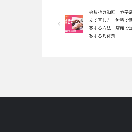
会員特典動画｜赤字
立て直し方｜無料で
客する方法｜店頭で
客する具体策