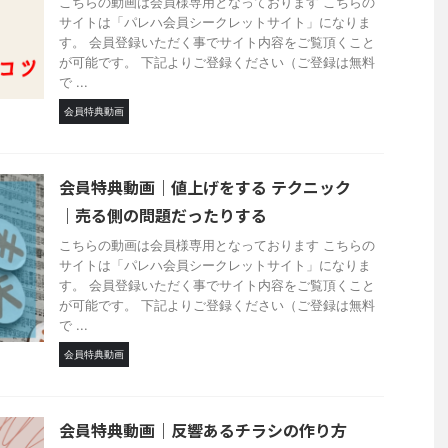
こちらの動画は会員様専用となっております こちらの
サイトは「パレハ会員シークレットサイト」になりま
す。 会員登録いただく事でサイト内容をご覧頂くこと
が可能です。 下記よりご登録ください（ご登録は無料
で ...
会員特典動画
会員特典動画｜値上げをする テクニック
｜売る側の問題だったりする
こちらの動画は会員様専用となっております こちらの
サイトは「パレハ会員シークレットサイト」になりま
す。 会員登録いただく事でサイト内容をご覧頂くこと
が可能です。 下記よりご登録ください（ご登録は無料
で ...
会員特典動画
会員特典動画｜反響あるチラシの作り方