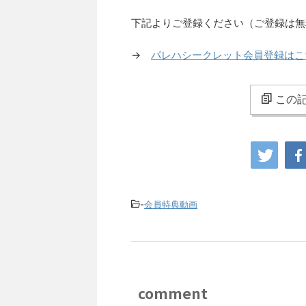
下記よりご登録ください（ご登録は無
→
パレハシークレット会員登録はこ
この記
-
会員特典動画
comment