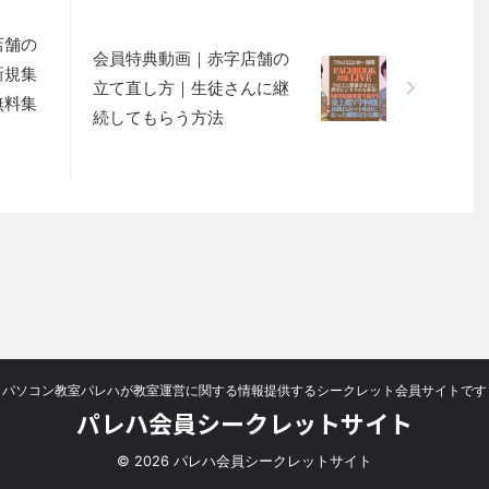
店舗の
会員特典動画｜赤字店舗の
新規集
立て直し方｜生徒さんに継
無料集
続してもらう方法
パソコン教室パレハが教室運営に関する情報提供するシークレット会員サイトです
パレハ会員シークレットサイト
© 2026 パレハ会員シークレットサイト