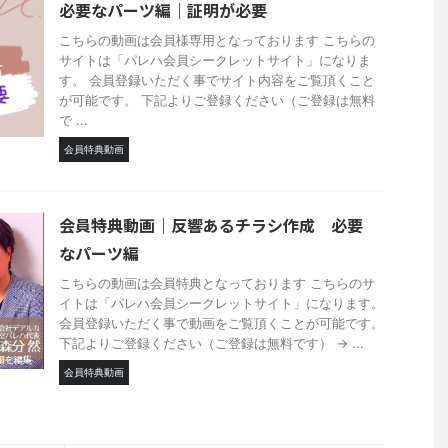
必要なパーツ編｜証明が必要
こちらの動画は会員様専用となっております こちらの
サイトは「パレハ会員シークレットサイト」になりま
す。 会員登録いただく事でサイト内容をご覧頂くこと
が可能です。 下記よりご登録ください（ご登録は無料
で ...
会員特典動画
会員特典動画｜反響あるチラシ作成 必要
なパーツ編
こちらの動画は会員特典となっております こちらのサ
イトは「パレハ会員シークレットサイト」になります。
会員登録いただく事で動画をご覧頂くことが可能です。
下記よりご登録ください（ご登録は無料です） → ...
会員特典動画