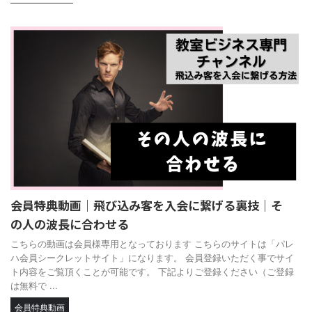
会員特典動画｜飛び込み客を入会に繋げる裏技｜そ
の人の波長に合わせる
こちらの動画は会員様専用となっております こちらのサイトは「パレ
ハ会員シークレットサイト」になります。 会員登録いただく事でサイ
ト内容をご覧頂くことが可能です。 下記よりご登録ください（ご登録
は無料で ...
会員特典動画