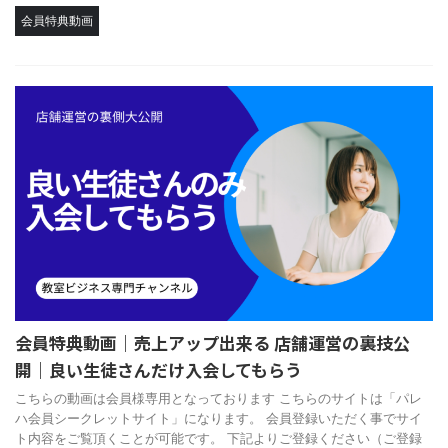
会員特典動画
会員特典動画｜売上アップ出来る 店舗運営の裏技公
開｜良い生徒さんだけ入会してもらう
こちらの動画は会員様専用となっております こちらのサイトは「パレ
ハ会員シークレットサイト」になります。 会員登録いただく事でサイ
ト内容をご覧頂くことが可能です。 下記よりご登録ください（ご登録