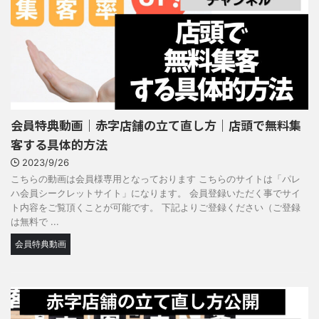
会員特典動画｜赤字店舗の立て直し方｜店頭で無料集
客する具体的方法
2023/9/26
こちらの動画は会員様専用となっております こちらのサイトは「パレ
ハ会員シークレットサイト」になります。 会員登録いただく事でサイ
ト内容をご覧頂くことが可能です。 下記よりご登録ください（ご登録
は無料で ...
会員特典動画