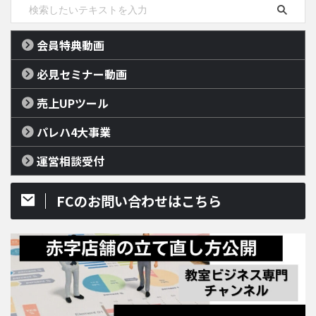
会員特典動画
必見セミナー動画
売上UPツール
パレハ4大事業
運営相談受付
FCのお問い合わせはこちら