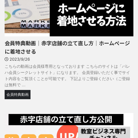
会員特典動画｜赤字店舗の立て直し方｜ホームページ
に着地させる
2023/9/26
こちらの動画は会員様専用となっております こちらのサイトは「パレ
ハ会員シークレットサイト」になります。 会員登録いただく事でサイ
ト内容をご覧頂くことが可能です。 下記よりご登録ください（ご登録
は無料で ...
会員特典動画