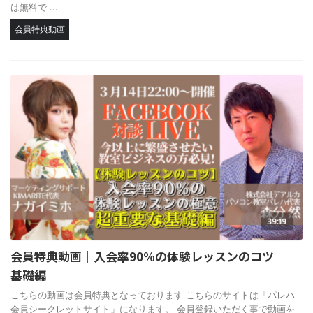
は無料で ...
会員特典動画
会員特典動画｜入会率90%の体験レッスンのコツ
基礎編
こちらの動画は会員特典となっております こちらのサイトは「パレハ
会員シークレットサイト」になります。 会員登録いただく事で動画を