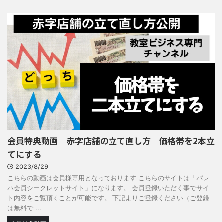
会員特典動画｜赤字店舗の立て直し方｜価格帯を2本立
てにする
2023/8/29
こちらの動画は会員様専用となっております こちらのサイトは「パレ
ハ会員シークレットサイト」になります。 会員登録いただく事でサイ
ト内容をご覧頂くことが可能です。 下記よりご登録ください（ご登録
は無料で ...