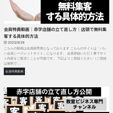
会員特典動画｜赤字店舗の立て直し方｜店頭で無料集
客する具体的方法
2023/9/26
こちらの動画は会員様専用となっております こちらのサイトは「パレ
ハ会員シークレットサイト」になります。 会員登録いただく事でサイ
ト内容をご覧頂くことが可能です。 下記よりご登録ください（ご登録
は無料で ...
会員特典動画