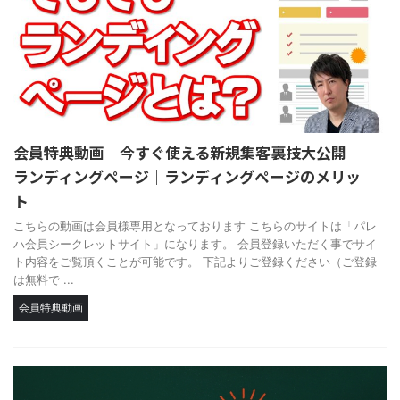
会員特典動画｜今すぐ使える新規集客裏技大公開｜
ランディングページ｜ランディングページのメリッ
ト
こちらの動画は会員様専用となっております こちらのサイトは「パレ
ハ会員シークレットサイト」になります。 会員登録いただく事でサイ
ト内容をご覧頂くことが可能です。 下記よりご登録ください（ご登録
は無料で ...
会員特典動画