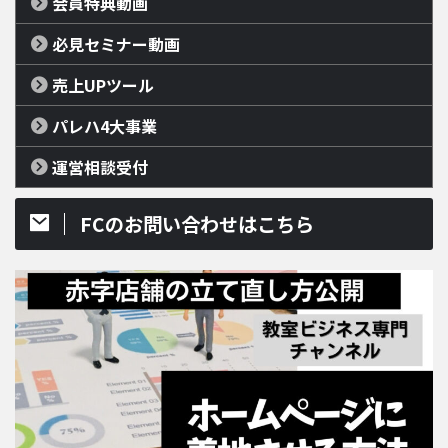
会員特典動画
必見セミナー動画
売上UPツール
パレハ4大事業
運営相談受付
FCのお問い合わせはこちら