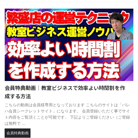
会員特典動画｜教室ビジネスで効率よい時間割を作
成する方法
こちらの動画は会員様専用となっております こちらのサイトは「パレ
ハ会員シークレットサイト」になります。 会員登録いただく事でサイ
ト内容をご覧頂くことが可能です。 下記よりご登録ください（ご登録
は無料で ...
会員特典動画