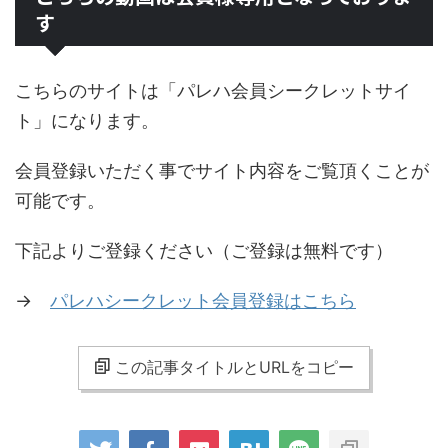
す
こちらのサイトは「パレハ会員シークレットサイ
ト」になります。
会員登録いただく事でサイト内容をご覧頂くことが
可能です。
下記よりご登録ください（ご登録は無料です）
→
パレハシークレット会員登録はこちら
この記事タイトルとURLをコピー