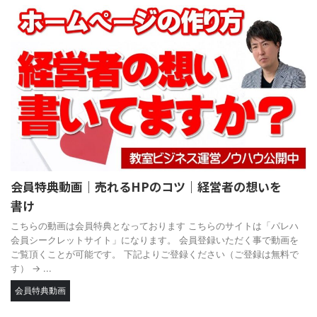
会員特典動画｜売れるHPのコツ｜経営者の想いを
書け
こちらの動画は会員特典となっております こちらのサイトは「パレハ
会員シークレットサイト」になります。 会員登録いただく事で動画を
ご覧頂くことが可能です。 下記よりご登録ください（ご登録は無料で
す） → ...
会員特典動画