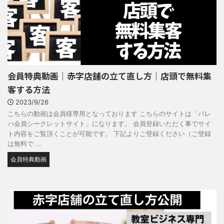
会員特典動画｜赤字店舗の立て直し方｜店頭で無料集
客する方法
2023/9/26
こちらの動画は会員様専用となっております こちらのサイトは「パレ
ハ会員シークレットサイト」になります。 会員登録いただく事でサイ
ト内容をご覧頂くことが可能です。 下記よりご登録ください（ご登録
は無料で ...
会員特典動画