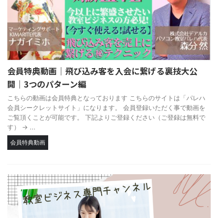
会員特典動画｜飛び込み客を入会に繋げる裏技大公
開｜3つのパターン編
こちらの動画は会員特典となっております こちらのサイトは「パレハ
会員シークレットサイト」になります。 会員登録いただく事で動画を
ご覧頂くことが可能です。 下記よりご登録ください（ご登録は無料で
す） → ...
会員特典動画