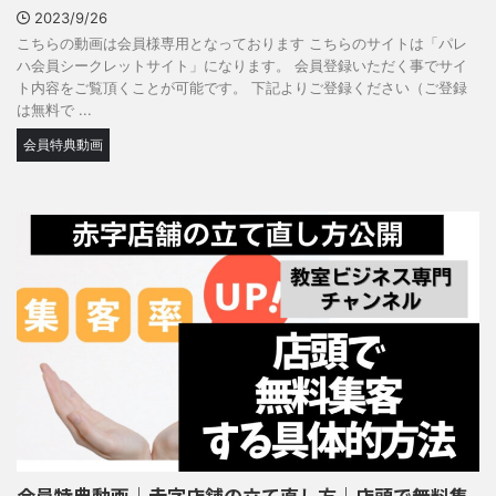
2023/9/26
こちらの動画は会員様専用となっております こちらのサイトは「パレ
ハ会員シークレットサイト」になります。 会員登録いただく事でサイ
ト内容をご覧頂くことが可能です。 下記よりご登録ください（ご登録
は無料で ...
会員特典動画
会員特典動画｜赤字店舗の立て直し方｜店頭で無料集