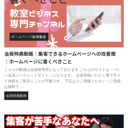
会員特典動画｜集客できるホームページへの改善策
｜ホームページに書くべきこと
こちらの動画は会員様専用となっております こちらのサイトは「パレ
ハ会員シークレットサイト」になります。 会員登録いただく事でサイ
ト内容をご覧頂くことが可能です。 下記よりご登録ください（ご登録
は無料で ...
会員特典動画