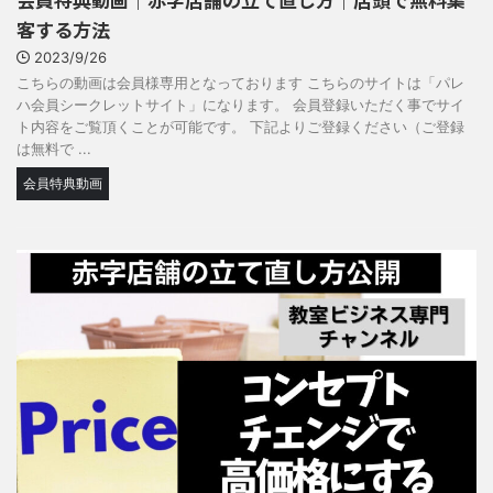
客する方法
2023/9/26
こちらの動画は会員様専用となっております こちらのサイトは「パレ
ハ会員シークレットサイト」になります。 会員登録いただく事でサイ
ト内容をご覧頂くことが可能です。 下記よりご登録ください（ご登録
は無料で ...
会員特典動画