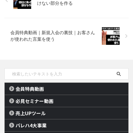
けない部分を作る
会員特典動画｜新規入会の裏技｜お客さん
が使われた言葉を使う
会員特典動画
必見セミナー動画
売上UPツール
パレハ4大事業