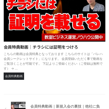
会員特典動画｜チラシには証明をつけろ
こちらの動画は会員特典となっております こちらのサイトは「パレハ
会員シークレットサイト」になります。 会員登録いただく事で動画を
ご覧頂くことが可能です。 下記よりご登録ください（ご登録は無料で
す） → ...
会員特典動画
会員特典動画｜新規入会の裏技｜他社に負