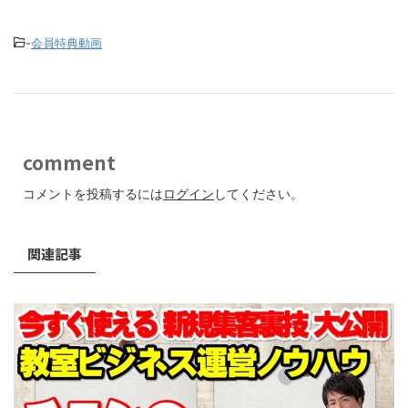
-
会員特典動画
comment
コメントを投稿するには
ログイン
してください。
関連記事