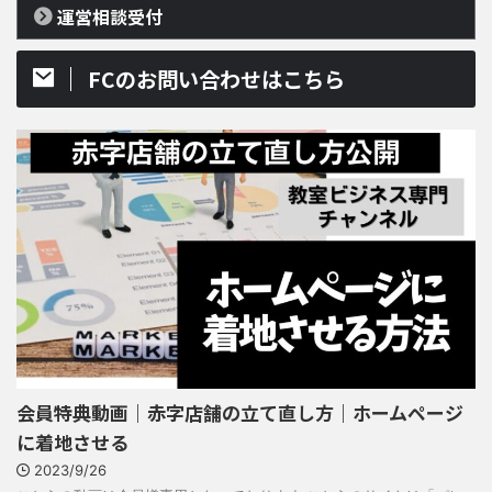
運営相談受付
FCのお問い合わせはこちら
会員特典動画｜赤字店舗の立て直し方｜ホームページ
に着地させる
2023/9/26