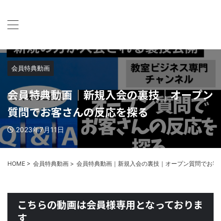
パソコン教室パレハが教室運営に関する情報提供するシー
クレット会員サイトです
パレハ会員シークレットサイト
会員特典動画
会員特典動画｜新規入会の裏技｜オープン
質問でお客さんの反応を探る
2023年7月11日
HOME
>
会員特典動画
>
会員特典動画｜新規入会の裏技｜オープン質問でお客
こちらの動画は会員様専用となっておりま
す