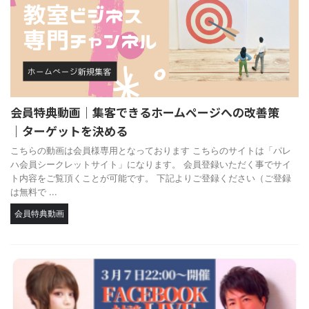
会員特典動画｜集客できるホームページへの改善策
｜ターゲットを決める
こちらの動画は会員様専用となっております こちらのサイトは「パレ
ハ会員シークレットサイト」になります。 会員登録いただく事でサイ
ト内容をご覧頂くことが可能です。 下記よりご登録ください（ご登録
は無料で ...
会員特典動画