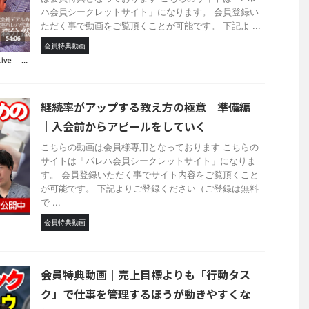
ハ会員シークレットサイト」になります。 会員登録い
ただく事で動画をご覧頂くことが可能です。 下記よ ...
会員特典動画
継続率がアップする教え方の極意 準備編
｜入会前からアピールをしていく
こちらの動画は会員様専用となっております こちらの
サイトは「パレハ会員シークレットサイト」になりま
す。 会員登録いただく事でサイト内容をご覧頂くこと
が可能です。 下記よりご登録ください（ご登録は無料
で ...
会員特典動画
会員特典動画｜売上目標よりも「行動タス
ク」で仕事を管理するほうが動きやすくな