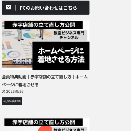
FCのお問い合わせはこちら
会員特典動画｜赤字店舗の立て直し方｜ホーム
ページに着地させる
2023/9/26
会員特典動画