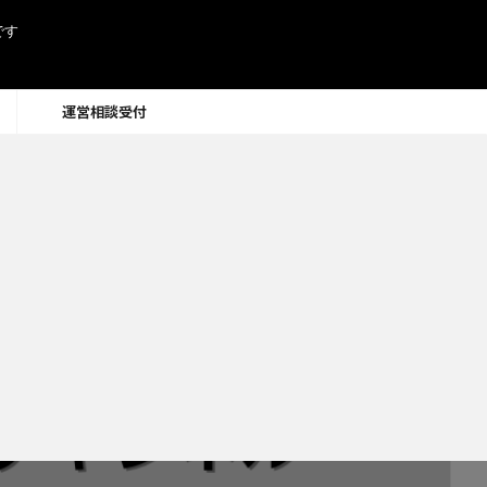
です
運営相談受付