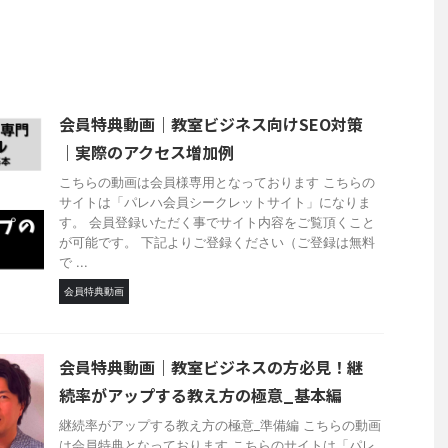
会員特典動画｜教室ビジネス向けSEO対策
｜実際のアクセス増加例
こちらの動画は会員様専用となっております こちらの
サイトは「パレハ会員シークレットサイト」になりま
す。 会員登録いただく事でサイト内容をご覧頂くこと
が可能です。 下記よりご登録ください（ご登録は無料
で ...
会員特典動画
会員特典動画｜教室ビジネスの方必見！継
続率がアップする教え方の極意_基本編
継続率がアップする教え方の極意_準備編 こちらの動画
は会員特典となっております こちらのサイトは「パレ