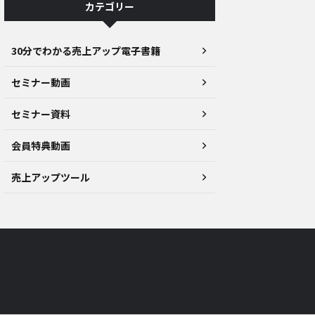
カテゴリー
30分でわかる売上アップ電子書籍
セミナー動画
セミナー資料
会員特典動画
売上アップツール