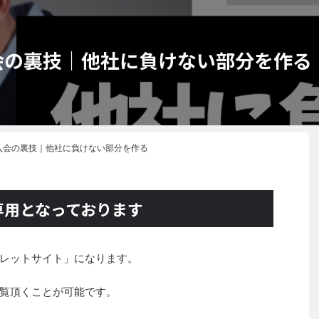
会の裏技｜他社に負けない部分を作る
入会の裏技｜他社に負けない部分を作る
専用となっております
レットサイト」になります。
覧頂くことが可能です。