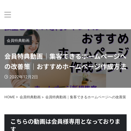
パソコン教室パレハが教室運営に関する情報提供するシー
クレット会員サイトです
パレハ会員シークレットサイト
会員特典動画
会員特典動画｜集客できるホームページへ
の改善策｜おすすめホームページ作成方法
2022年12月2日
HOME
>
会員特典動画
>
会員特典動画｜集客できるホームページへの改善策｜
こちらの動画は会員様専用となっておりま
す