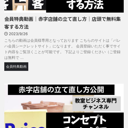
会員特典動画｜赤字店舗の立て直し方｜店頭で無料集
客する方法
2023/9/26
こちらの動画は会員様専用となっております こちらのサイトは「パレ
ハ会員シークレットサイト」になります。 会員登録いただく事でサイ
ト内容をご覧頂くことが可能です。 下記よりご登録ください（ご登録
は無料で ...
会員特典動画