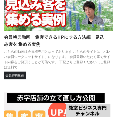
会員特典動画｜集客できるHPにする方法編｜見込
み客を 集める実例
こちらの動画は会員様専用となっております こちらのサイトは「パレ
ハ会員シークレットサイト」になります。 会員登録いただく事でサイ
ト内容をご覧頂くことが可能です。 下記よりご登録ください（ご登録
は無料で ...
会員特典動画