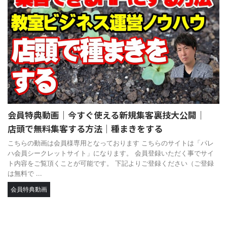
会員特典動画｜今すぐ使える新規集客裏技大公開｜
店頭で無料集客する方法｜種まきをする
こちらの動画は会員様専用となっております こちらのサイトは「パレ
ハ会員シークレットサイト」になります。 会員登録いただく事でサイ
ト内容をご覧頂くことが可能です。 下記よりご登録ください（ご登録
は無料で ...
会員特典動画