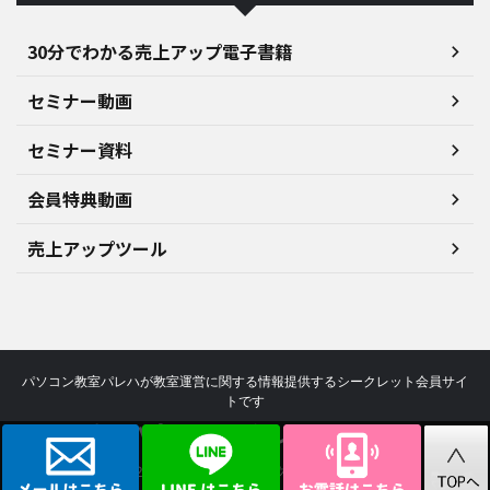
30分でわかる売上アップ電子書籍
セミナー動画
セミナー資料
会員特典動画
売上アップツール
パソコン教室パレハが教室運営に関する情報提供するシークレット会員サイ
トです
パレハ会員シークレットサイト
© 2026 パレハ会員シークレットサイト