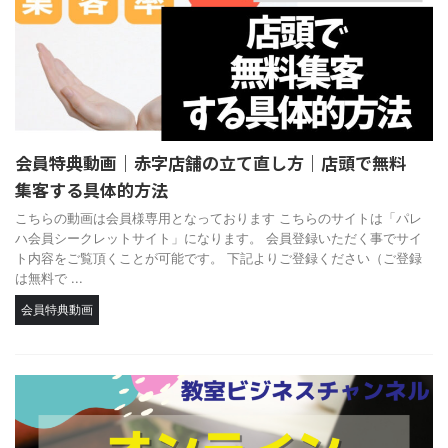
会員特典動画｜赤字店舗の立て直し方｜店頭で無料
集客する具体的方法
こちらの動画は会員様専用となっております こちらのサイトは「パレ
ハ会員シークレットサイト」になります。 会員登録いただく事でサイ
ト内容をご覧頂くことが可能です。 下記よりご登録ください（ご登録
は無料で ...
会員特典動画