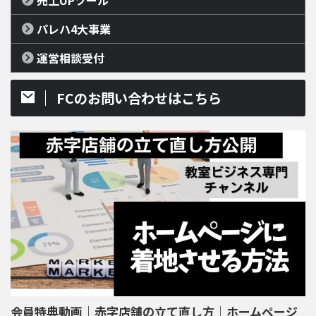
パレハ4大事業
運営相談受付
FCのお問い合わせはこちら
会員特典動画｜赤字店舗の立て直し方｜ホームページ